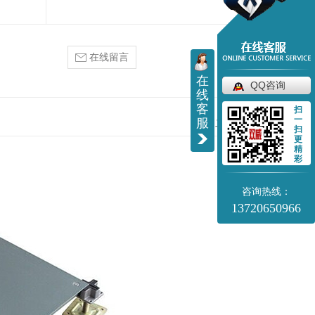
在线留言
在
QQ咨询
线
客
扫
一
服
二维码分享
扫
更
精
彩
咨询热线：
13720650966